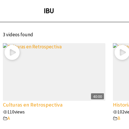
IBU
Saltar
al
contenido
3 videos found
40:00
Culturas en Retrospectiva
Histori
110
views
102
vi
A
B