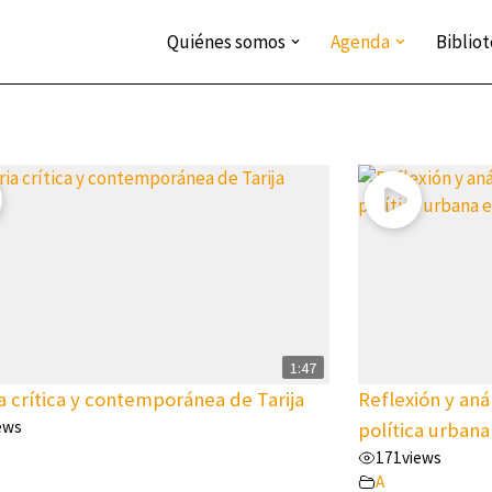
Quiénes somos
Agenda
Biblio
1:47
a crítica y contemporánea de Tarija
Reflexión y aná
ews
política urbana
171
views
A