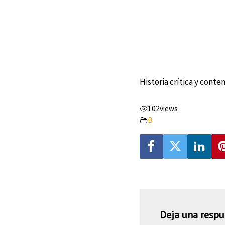
Historia crítica y conte
102
views
B
Deja una respu