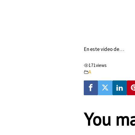
En este video de…
171
views
A
You ma